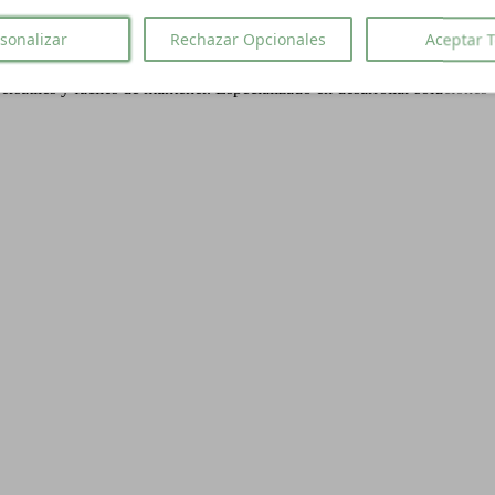
sonalizar
Rechazar Opcionales
Aceptar 
versátiles y fáciles de mantener. Especializado en desarrollar solucion