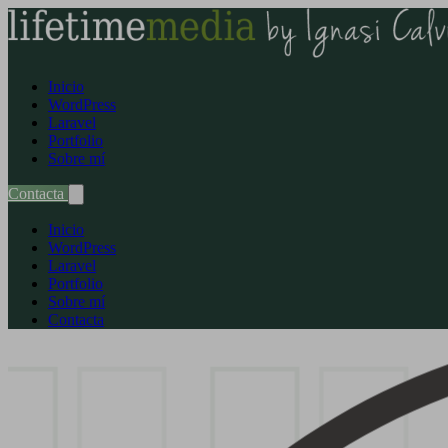
Inicio
WordPress
Laravel
Portfolio
Sobre mí
Contacta
Inicio
WordPress
Laravel
Portfolio
Sobre mí
Contacta