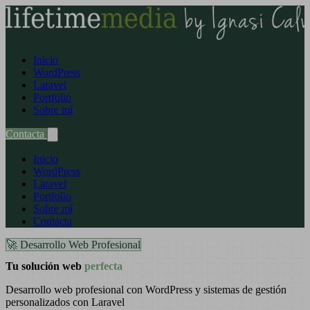
Inicio
WordPress
Laravel
Portfolio
Sobre mí
Contacta
Inicio
WordPress
Laravel
Portfolio
Sobre mí
Contacta
🚀 Desarrollo Web Profesional
Tu solución web
perfecta
Desarrollo web profesional con WordPress y sistemas de gestión
personalizados con Laravel