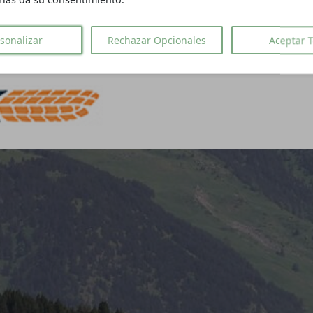
ías da su consentimiento.
... Desarrollado en Laravel 12 y Filament v3
sonalizar
Rechazar Opcionales
Aceptar 